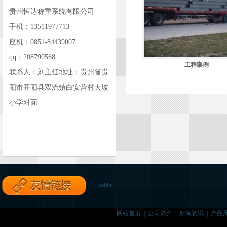
贵州恒达称重系统有限公司
手机：13511977713
座机：0851-84439007
qq：208790568
工程案例
联系人：刘主任地址：贵州省贵
阳市开阳县双流镇白安营村大坡
小学对面
baidu
网站首页
|
公司简介
|
新闻资讯
|
产品